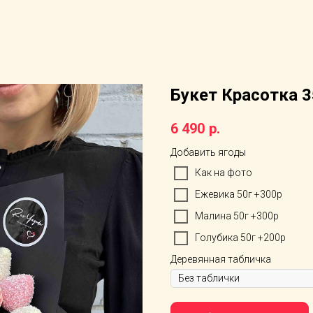
Букет Красотка 3
6 490
р.
Добавить ягоды
Как на фото
Ежевика 50г +300р
Малина 50г +300р
Голубика 50г +200р
Деревянная табличка