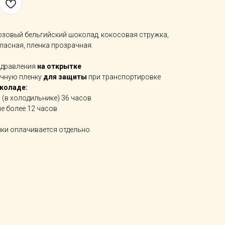
розовый бельгийский шоколад, кокосовая стружка,
тласная, пленка прозрачная.
здравления
на открытке
ачную пленку
для защиты
при транспортировке
околаде:
в (в холодильнике) 36 часов
не более 12 часов
ки оплачивается отдельно