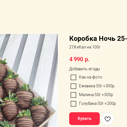
Коробка Ночь 25
218 кКал на 100г
4 990
р.
Добавить ягоды
Как на фото
Ежевика 50г +300р
Малина 50г +300р
Голубика 50г +200р
Купить