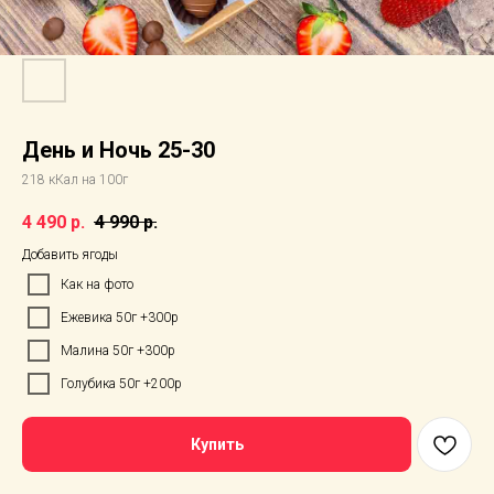
День и Ночь 25-30
218 кКал на 100г
4 490
р.
4 990
р.
Добавить ягоды
Как на фото
Ежевика 50г +300р
Малина 50г +300р
Голубика 50г +200р
Купить