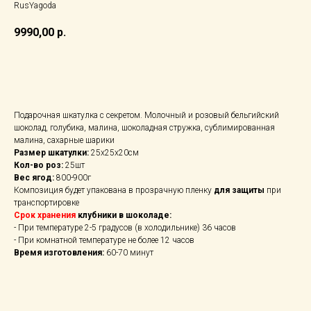
RusYagoda
9990,00
р.
Добавить в корзину
Подарочная шкатулка с секретом. Молочный и розовый бельгийский
шоколад, голубика, малина, шоколадная стружка, сублимированная
малина, сахарные шарики
Размер шкатулки:
25х25х20см
Кол-во роз:
25шт
Вес ягод:
800-900г
Композиция будет упакована в прозрачную пленку
для защиты
при
транспортировке
Срок хранения
клубники в шоколаде:
- При температуре 2-5 градусов (в холодильнике) 36 часов
- При комнатной температуре не более 12 часов
Время изготовления:
60-70 минут