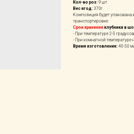
Кол-во роз:
9 шт
Вес ягод:
370г
Композиция будет упакована 
транспортировке
Срок хранения
клубники в ш
- При температуре 2-5 градусо
- При комнатной температуре 
Время изготовления:
40-50 м