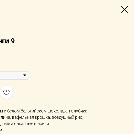
ги 9
м и белом бельгийском шоколаде, голубика,
лина, вафельная крошка, воздушный рис,
дные и сахарные шарики
м