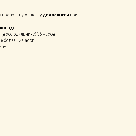
в прозрачную пленку
для защиты
при
околаде:
в (в холодильнике) 36 часов
не более 12 часов
инут